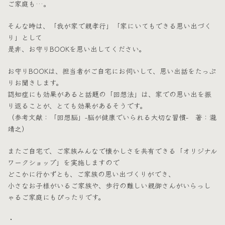
ご家庭も…。
そんな時は、「我が家で親孝行」「家にいてもできる思い出づく
り」として
是非、お守りBOOKを思い出してください。
お守りBOOKは、担当者がご自宅にお伺いして、思い出話をたっぷ
りお聞きします。
認知症にも効果があると話題の「回想法」は、家での思い出を振
り返ることが、とても効果があるそうです。
（参考文献：「回想脳」-脳が健康でいられる大切な習慣- 著：瀧
靖之）
またご自宅で、ご家族みんなで懐かしさを共有できる「オリジナル
ワークショップ」を実施しますので
どこかに行かずとも、ご家族の思い出づくりができ、
小さなお子様がいるご家族や、歩行の難しい親御さんがいらっし
ゃるご家庭にもぴったりです。
・