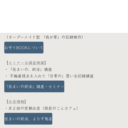
にキロクする」をモットーに
各種ワークショップやセミナーを開催しています。
【
制作関連
】
「お守りBOOK」制作
（オーダーメイド型 「我が家」の記録制作）
お守りBOOKについて
【
セミナー＆講座開催
】
・「住まいの、終活」講座
・ 不動産視点を入れた「日常の」思い出記録講座
「住まいの終活」講座・セミナー
【
出店情報
】
・月２回の定期出店（西荻のことカフェ）
住まいの終活、よろず商店