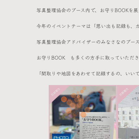
日
時
写真整理協会のブース内で、お守りBOOKを
:
今年のイベントテーマは「思い出も記録も、
写真整理協会アドバイザーのみなさなのブー
お守りBOOK も多くの方手に取っていただ
「間取りや地図をあわせて記録するの、いい