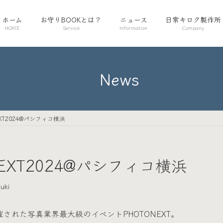
ホーム
お守りBOOKとは？
ニュース
日常キロク製作所
HOME
Service
Information
Company
News
XT2024@パシフィコ横浜
EXT2024@パシフィコ横浜
uki
催された写真業界最大級のイベントPHOTONEXT。