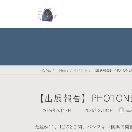
コ
ナ
ン
ビ
テ
ゲ
ン
ー
ツ
シ
へ
ョ
ス
ン
キ
に
ッ
移
プ
動
HOME
News
イベント
【出展報告】PHOTONE
【出展報告】PHOTON
最
2024年6月17日
2025年3月31日
suz
終
更
先週6/11、12の2日間、パシフィコ横浜で開
新