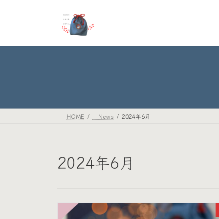
コ
ナ
ン
ビ
テ
ゲ
ン
ー
ツ
シ
へ
ョ
ス
ン
キ
に
ッ
移
プ
動
HOME
News
2024年6月
2024年6月