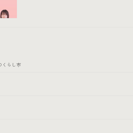
のくらし市
。