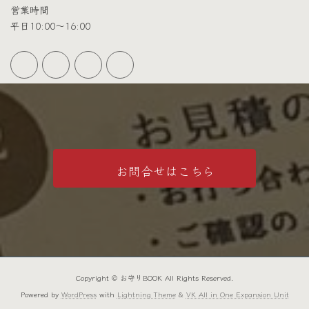
営業時間
平日10:00～16:00
お問合せはこちら
Copyright © お守りBOOK All Rights Reserved.
Powered by
WordPress
with
Lightning Theme
&
VK All in One Expansion Unit