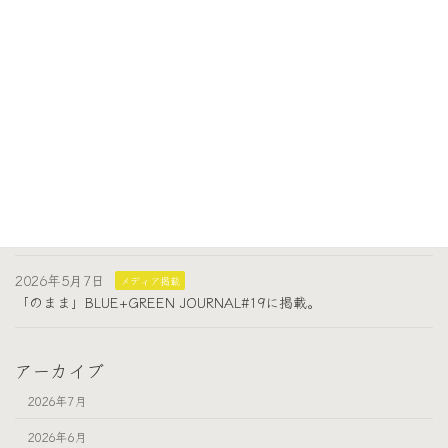
「人生フルーツ」上映会に出展しました。
2026年6月1日
メディア掲載
「ウェルビーイング100」に掲載いただきました。
2026年5月27日
出店
６月の出店日（西荻のことカフェ）
2026年5月15日
イベント
【延期開催決定】「もしものくらし市」開催します。
2026年5月7日
メディア掲載
「のまま」BLUE+GREEN JOURNAL#19に掲載。
アーカイブ
2026年7月
2026年6月